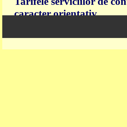
Tarifele serviciilor de co
caracter orientativ.
Pretul final va fi stabilit
conditiilor cu dvs.